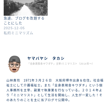
急遽、ブログを改題する
ことにした
2025-12-05
私的ミニマリズム
ABOUT ME
ヤマバヤシ タカシ
「全身表現舎キワダチ」主宰/ミニマリスト（2014年〜）
山林貴司 1971年３月２６日 大阪府堺市出身＆在住。社会福
祉士にして介護福祉士。また「全身表現舎キワダチ」という個
人事務所を主宰、副業で執筆業を行なっている。２０１４年よ
り「ミニマリスト」として生活を開始し、人生が一変した！そ
のあたりのことを主に当ブログで公開中。