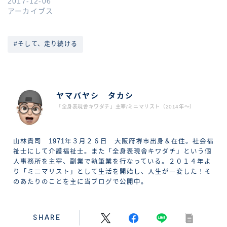
2017-12-06
アーカイブス
#そして、走り続ける
ABOUT ME
ヤマバヤシ タカシ
「全身表現舎キワダチ」主宰/ミニマリスト（2014年〜）
山林貴司 1971年３月２６日 大阪府堺市出身＆在住。社会福
祉士にして介護福祉士。また「全身表現舎キワダチ」という個
人事務所を主宰、副業で執筆業を行なっている。２０１４年よ
り「ミニマリスト」として生活を開始し、人生が一変した！そ
のあたりのことを主に当ブログで公開中。
SHARE