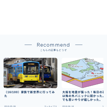
Recommend
こちらの記事もどうぞ
（16/100）家族で新世界に行ってみ
大阪を地震が襲った！毎日の暮
た
は殊の外パニックに弱かった。
でも思いやりが嬉しかった。
2019.05.06
2018.06.18
アーカイブス
アー