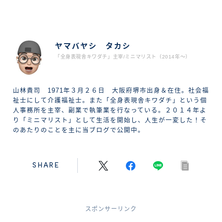
ABOUT ME
ヤマバヤシ タカシ
「全身表現舎キワダチ」主宰/ミニマリスト（2014年〜）
山林貴司 1971年３月２６日 大阪府堺市出身＆在住。社会福
祉士にして介護福祉士。また「全身表現舎キワダチ」という個
人事務所を主宰、副業で執筆業を行なっている。２０１４年よ
り「ミニマリスト」として生活を開始し、人生が一変した！そ
のあたりのことを主に当ブログで公開中。
SHARE
スポンサーリンク