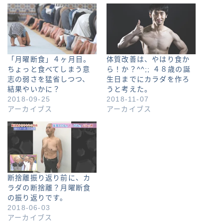
「月曜断食」４ヶ月目。
体質改善は、やはり食か
ちょっと食べてしまう意
ら！か？^^;; ４８歳の誕
志の弱さを猛省しつつ、
生日までにカラダを作ろ
結果やいかに？
うと考えた。
2018-09-25
2018-11-07
アーカイブス
アーカイブス
断捨離振り返り前に、カ
ラダの断捨離？月曜断食
の振り返りです。
2018-06-03
アーカイブス