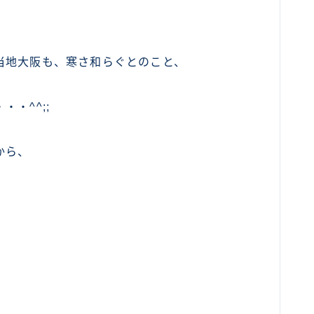
。
当地大阪も、寒さ和らぐとのこと、
・^^;;
から、