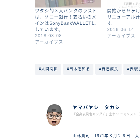
ワタシ的３大バンクのラスト
開始から９ヶ
は、ソニー銀行！支払いのメ
リニューアル
インはSonyBankWALLETに
す。
しています。
2018-06-14
2018-03-08
アーカイブス
アーカイブス
#人間関係
#日本を知る
#自己成長
#表現
ヤマバヤシ タカシ
「全身表現舎キワダチ」主宰/ミニマリスト（2
山林貴司 1971年３月２６日 