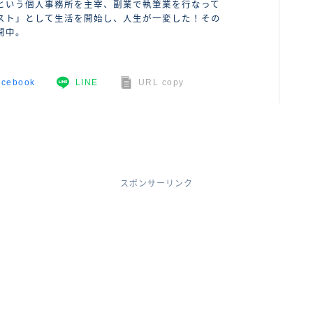
という個人事務所を主宰、副業で執筆業を行なって
スト」として生活を開始し、人生が一変した！その
開中。
acebook
LINE
URL copy
スポンサーリンク