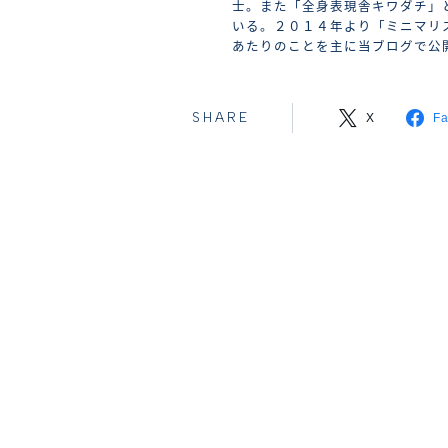
士。また「全身表現舎キワダチ」
いる。２０１４年より「ミニマリ
あたりのことを主に当ブログで公
SHARE
X
F