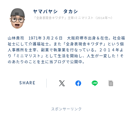
ABOUT ME
ヤマバヤシ タカシ
「全身表現舎キワダチ」主宰/ミニマリスト（2014年〜）
山林貴司 1971年３月２６日 大阪府堺市出身＆在住。社会福
祉士にして介護福祉士。また「全身表現舎キワダチ」という個
人事務所を主宰、副業で執筆業を行なっている。２０１４年よ
り「ミニマリスト」として生活を開始し、人生が一変した！そ
のあたりのことを主に当ブログで公開中。
SHARE
スポンサーリンク