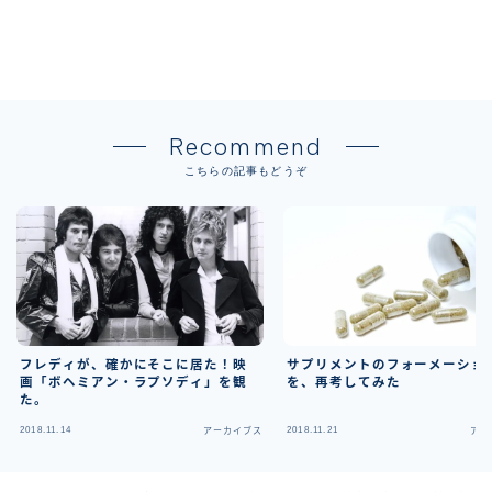
Recommend
こちらの記事もどうぞ
フレディが、確かにそこに居た！映
サプリメントのフォーメーショ
画「ボヘミアン・ラプソディ」を観
を、再考してみた
た。
2018.11.14
2018.11.21
アーカイブス
アー