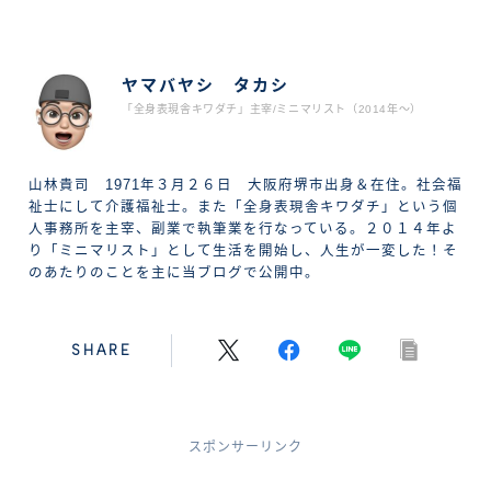
ABOUT ME
ヤマバヤシ タカシ
「全身表現舎キワダチ」主宰/ミニマリスト（2014年〜）
山林貴司 1971年３月２６日 大阪府堺市出身＆在住。社会福
祉士にして介護福祉士。また「全身表現舎キワダチ」という個
人事務所を主宰、副業で執筆業を行なっている。２０１４年よ
り「ミニマリスト」として生活を開始し、人生が一変した！そ
のあたりのことを主に当ブログで公開中。
SHARE
スポンサーリンク