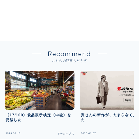
Recommend
こちらの記事もどうぞ
寅さんの新作が、たまらなく良
（17/100）食品表示検定（中級）を
た
受験した
2019.06.15
2020.01.07
アーカイブス
アー