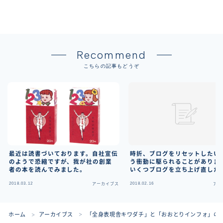
Recommend
こちらの記事もどうぞ
最近は読書づいております。自社宣伝
時折、ブログをリセットしたい
のようで恐縮ですが、我が社の創業
う衝動に駆られることがありま
者の本を読んでみました。
いくつブログを立ち上げ直した
か。^^;; こんな時こそ、丁寧
2018.03.12
2018.02.16
アーカイブス
アー
組まないと。
ホーム
アーカイブス
「全身表現舎キワダチ」と「おおとりインフォ」の
＞
＞