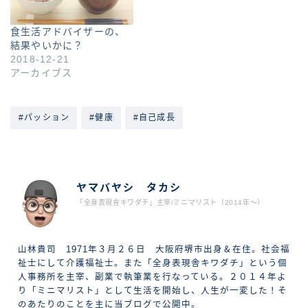
食生活アドバイザーの、
結果やいかに？
2018-12-21
アーカイブス
#パッション
#健康
#自己成長
ABOUT ME
ヤマバヤシ タカシ
「全身表現舎キワダチ」主宰/ミニマリスト（2014年〜）
山林貴司 1971年３月２６日 大阪府堺市出身＆在住。社会福
祉士にして介護福祉士。また「全身表現舎キワダチ」という個
人事務所を主宰、副業で執筆業を行なっている。２０１４年よ
り「ミニマリスト」として生活を開始し、人生が一変した！そ
のあたりのことを主に当ブログで公開中。