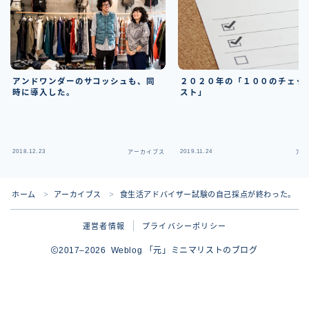
アンドワンダーのサコッシュも、同
２０２０年の「１００のチェッ
時に導入した。
スト」
2018.12.23
2019.11.24
アーカイブス
アー
ホーム
アーカイブス
食生活アドバイザー試験の自己採点が終わった。
＞
＞
運営者情報
プライバシーポリシー
2017–2026 Weblog 「元」ミニマリストのブログ