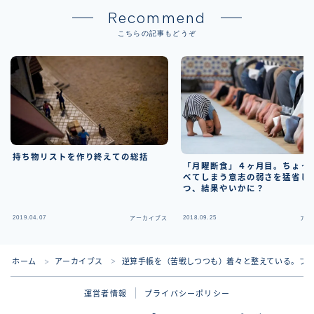
Recommend
こちらの記事もどうぞ
持ち物リストを作り終えての総括
「月曜断食」４ヶ月目。ちょっ
べてしまう意志の弱さを猛省し
つ、結果やいかに？
2019.04.07
2018.09.25
アーカイブス
アー
ホーム
アーカイブス
逆算手帳を（苦戦しつつも）着々と整えている。プ
＞
＞
運営者情報
プライバシーポリシー