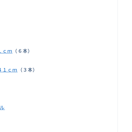
１ｃｍ
（６本）
４１ｃｍ
（３本）
ール