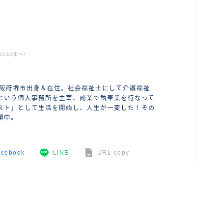
ABOUT ME
014年〜）
大阪府堺市出身＆在住。社会福祉士にして介護福祉
という個人事務所を主宰、副業で執筆業を行なって
スト」として生活を開始し、人生が一変した！その
開中。
acebook
LINE
URL copy