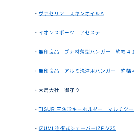
・
ヴァセリン スキンオイルA
・
イオンスポーツ アセステ
・
無印良品 ブナ材薄型ハンガー 約幅４
・
無印良品 アルミ洗濯用ハンガー 約幅
・大鳥大社 御守り
・
TISUR 三角形キーホルダー マルチツ
・
IZUMI 往復式シェーバーIZF-V25