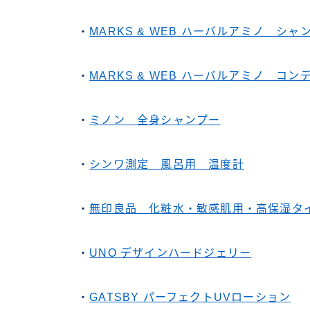
・
MARKS & WEB ハーバルアミノ シャ
・
MARKS & WEB ハーバルアミノ コ
・
ミノン 全身シャンプー
・
シンワ測定 風呂用 温度計
・
無印良品 化粧水・敏感肌用・高保湿タ
・
UNO デザインハードジェリー
・
GATSBY パーフェクトUVローション