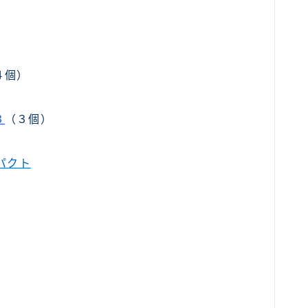
４個）
３
（３個）
パクト