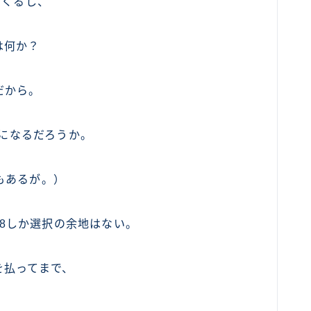
てくるし、
は何か？
だから。
とになるだろうか。
もあるが。）
one8しか選択の余地はない。
を払ってまで、