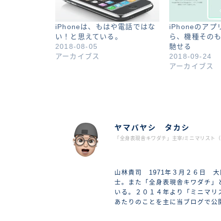
iPhoneは、もはや電話ではな
iPhoneのア
い！と思えている。
ら、機種その
2018-08-05
馳せる
アーカイブス
2018-09-24
アーカイブス
ヤマバヤシ タカシ
「全身表現舎キワダチ」主宰/ミニマリスト（2
山林貴司 1971年３月２６日 
士。また「全身表現舎キワダチ」
いる。２０１４年より「ミニマリ
あたりのことを主に当ブログで公