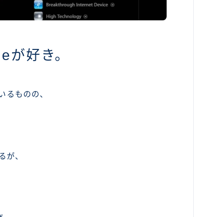
neが好き。
ているものの、
いるが、