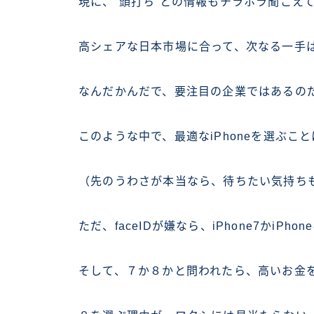
現に、”頭打ち”との情報もチラホラ聞こえ
高シェアな日本市場に合って、次なる一手
なんだかんだで、要注目の企業ではあるの
このような中で、最適なiPhoneを選ぶこ
（先のうわさが本当なら、待ちたい気持ち
ただ、faceIDが嫌なら、iPhone7かiPh
そして、７か８かと問われたら、高いお金