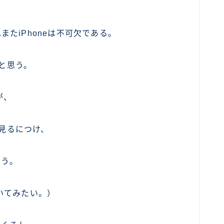
、
れまたiPhoneは不可欠である。
たと思う。
が、
を見るにつけ、
まう。
いてみたい。）