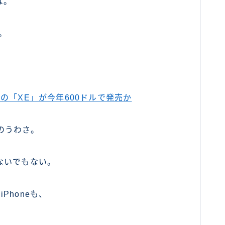
ば。
。
ンチの「XE」が今年600ドルで発売か
機のうわさ。
ないでもない。
iPhoneも、