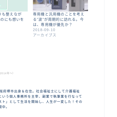
プリも整えなが
専用機と汎用機のことを考え
ものにも想いを
る”波”が周期的に訪れる。今
は、専用機が優先か？
2018-09-10
アーカイブス
ABOUT ME
014年〜）
大阪府堺市出身＆在住。社会福祉士にして介護福祉
という個人事務所を主宰、副業で執筆業を行なって
スト」として生活を開始し、人生が一変した！その
開中。