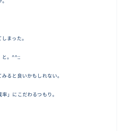
か。
てしまった。
。^^;;
てみると良いかもしれない。
成率」にこだわるつもり。
）