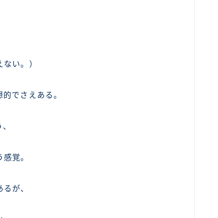
えない。）
想的でさえある。
う、
う感覚。
あるが、