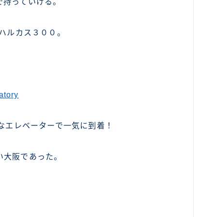
で持っていける。
、ハルカス３００。
atory
ーなエレベーターで一気に到着！
い大阪であった。