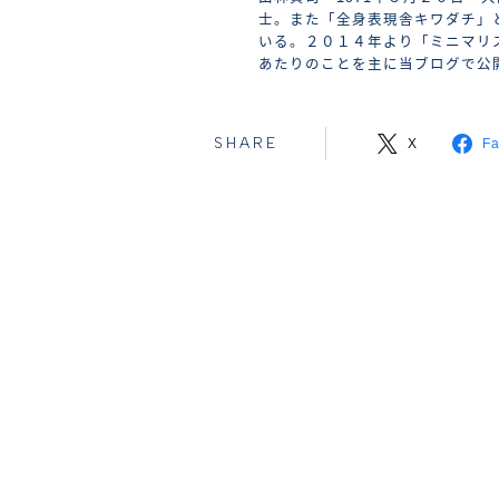
士。また「全身表現舎キワダチ」
いる。２０１４年より「ミニマリ
あたりのことを主に当ブログで公
SHARE
X
F