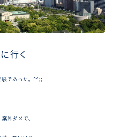
台に行く
であった。^^;;
）
、案外ダメで、