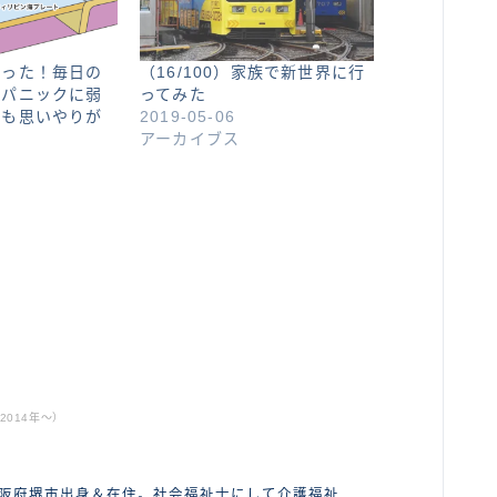
襲った！毎日の
（16/100）家族で新世界に行
外パニックに弱
ってみた
でも思いやりが
2019-05-06
アーカイブス
ABOUT ME
014年〜）
大阪府堺市出身＆在住。社会福祉士にして介護福祉