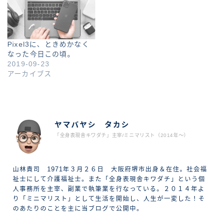
Pixel3に、ときめかなく
なった今日この頃。
2019-09-23
アーカイブス
ABOUT ME
ヤマバヤシ タカシ
「全身表現舎キワダチ」主宰/ミニマリスト（2014年〜）
山林貴司 1971年３月２６日 大阪府堺市出身＆在住。社会福
祉士にして介護福祉士。また「全身表現舎キワダチ」という個
人事務所を主宰、副業で執筆業を行なっている。２０１４年よ
り「ミニマリスト」として生活を開始し、人生が一変した！そ
のあたりのことを主に当ブログで公開中。