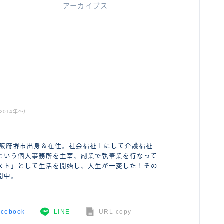
アーカイブス
ABOUT ME
014年〜）
大阪府堺市出身＆在住。社会福祉士にして介護福祉
という個人事務所を主宰、副業で執筆業を行なって
スト」として生活を開始し、人生が一変した！その
開中。
acebook
LINE
URL copy