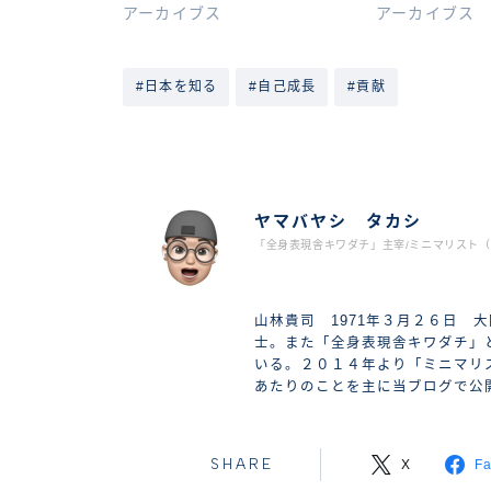
アーカイブス
アーカイブス
#日本を知る
#自己成長
#貢献
ヤマバヤシ タカシ
「全身表現舎キワダチ」主宰/ミニマリスト（2
山林貴司 1971年３月２６日 
士。また「全身表現舎キワダチ」
いる。２０１４年より「ミニマリ
あたりのことを主に当ブログで公
SHARE
X
F