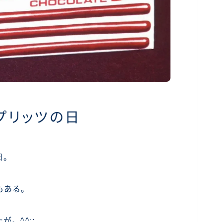
プリッツの日
日。
もある。
。^^;;