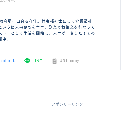
014年〜）
大阪府堺市出身＆在住。社会福祉士にして介護福祉
という個人事務所を主宰、副業で執筆業を行なって
スト」として生活を開始し、人生が一変した！その
開中。
acebook
LINE
URL copy
スポンサーリンク