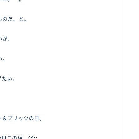
ものだ、と。
いが、
い。
がたい。
ー＆プリッツの日。
この頃。^^;;