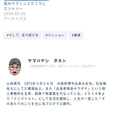
泉州マラソン２０１９に
エントリー
2018-09-28
アーカイブス
#そして、走り続ける
#パッション
#健康
ABOUT ME
ヤマバヤシ タカシ
「全身表現舎キワダチ」主宰/ミニマリスト（2014年〜）
山林貴司 1971年３月２６日 大阪府堺市出身＆在住。社会福
祉士にして介護福祉士。また「全身表現舎キワダチ」という個
人事務所を主宰、副業で執筆業を行なっている。２０１４年よ
り「ミニマリスト」として生活を開始し、人生が一変した！そ
のあたりのことを主に当ブログで公開中。