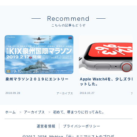
Recommend
こちらの記事もどうぞ
泉州マラソン２０１９にエントリー
Apple Watch4を、少しズラ
ットした。
2018.09.28
2018.10.27
アーカイブス
アー
ホーム
アーカイブス
初めて、堺まつりに行ってみた。
＞
＞
運営者情報
プライバシーポリシー
2017–2026 Weblog 「元」ミニマリストのブログ