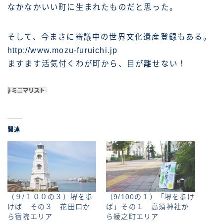
なかなかいい町に生まれたものだと思った。
そして、今まさに審議中の世界文化遺産登録もある。
http://www.mozu-furuichi.jp
ますます活気付くわが町から、目が離せない！
関連
（９/１００の３）堺を歩
（9/100の１）「堺を歩け
けば その３ 花田口か
ば」その１ 高須神社か
ら宿院エリア
ら綾之町エリア