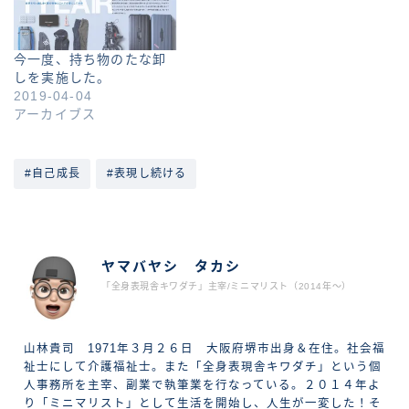
今一度、持ち物のたな卸
しを実施した。
2019-04-04
アーカイブス
#自己成長
#表現し続ける
ABOUT ME
ヤマバヤシ タカシ
「全身表現舎キワダチ」主宰/ミニマリスト（2014年〜）
山林貴司 1971年３月２６日 大阪府堺市出身＆在住。社会福
祉士にして介護福祉士。また「全身表現舎キワダチ」という個
人事務所を主宰、副業で執筆業を行なっている。２０１４年よ
り「ミニマリスト」として生活を開始し、人生が一変した！そ