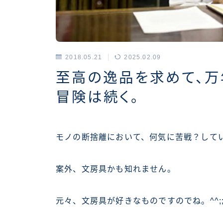
2018.05.21
2025.02.09
アーカイブス
至高の逸品を求めて、万
冒険は続く。
モノの断捨離において、何気に苦戦？して
案外、文房具かも知れません。
元々、文房具が好きなものですのでね。^^;