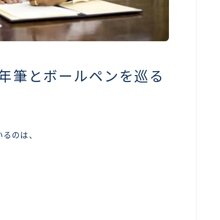
年筆とボールペンを巡る
いるのは、
;