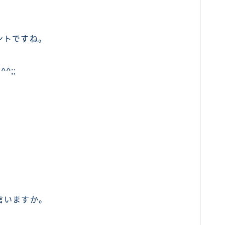
）
ントですね。
^;;
言いますか。