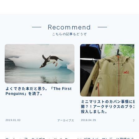
Recommend
こちらの記事もどうぞ
よくできた本だと思う。「The First
Penguins」を読了。
ミニマリストのカバン事情に新
開？！アークテリクスのブラン
投入しました。
2019.01.03
2018.04.29
アーカイブス
アー